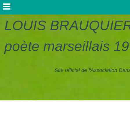
LOUIS
BRAUQUIE
poète marseillais 1
Site officiel de l'Association Da